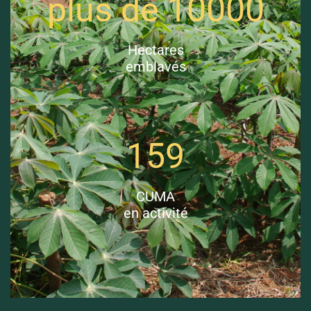
plus de 10000
Hectares
emblavés
159
CUMA
en activité