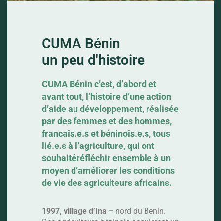
PROMOUVOIR
CUMA Bénin
LA FILIÈRE
un peu d'histoire
SOJA
CUMA Bénin c’est, d’abord et
avant tout, l’histoire d’une action
d’aide au développement, réalisée
par des femmes et des hommes,
Au Bénin la production, la
francais.e.s et béninois.e.s, tous
lié.e.s à l’agriculture, qui ont
transformation et la
souhaitéréfléchir ensemble à un
commercialisation du Soja
moyen d’améliorer les conditions
intéresse de plus en plus les petits
de vie des agriculteurs africains.
producteurs en raison de sa forte
rentabilité et sa capacité de
1997, village d’Ina –
nord du Benin.