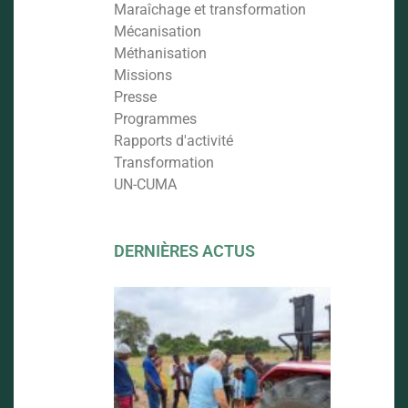
Maraîchage et transformation
Mécanisation
Méthanisation
Missions
Presse
Programmes
Rapports d'activité
Transformation
UN-CUMA
DERNIÈRES ACTUS
FORMATI
AU LABO
ET AVENI
DU PROJ
CUMA
22 septemb
2025