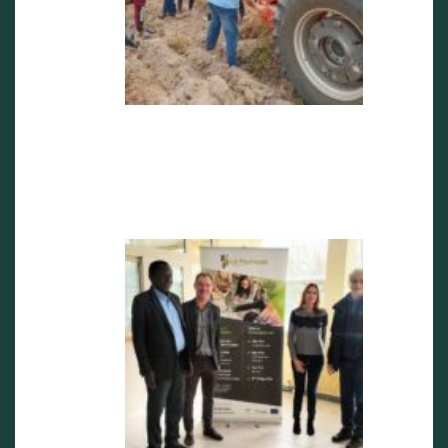
Visite de
M Victorin
Vijannagn
GBENOU
en
Dordogne
2 avril 2025