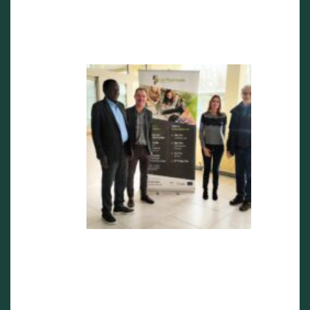
Visite de
M Victorin
Vijannagn
GBENOU
en
Dordogne
2 avril 2025