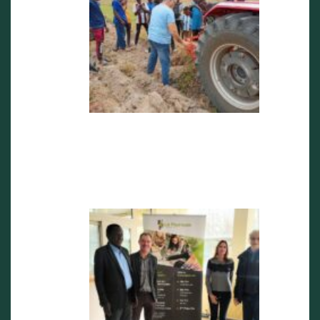
22 septemb
2025
Visite de
M Victorin
Vijannagn
GBENOU
en
Dordogne
2 avril 2025