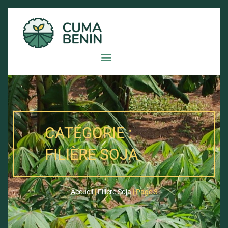
CATÉGORIE :
FILIÈRE SOJA
Accueil
|
Filière Soja
|
Page 3