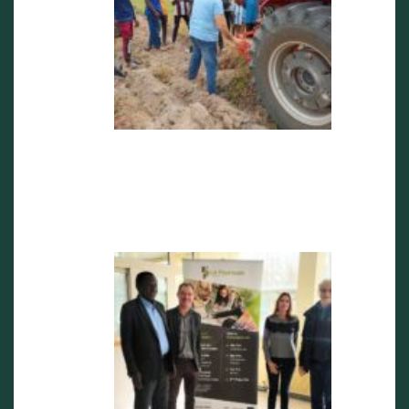
22 septemb
2025
Visite de
M Victorin
Vijannagn
GBENOU
en
Dordogne
2 avril 2025