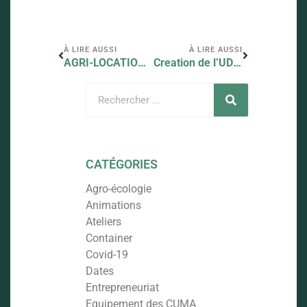
À LIRE AUSSI
À LIRE AUSSI
AGRI-LOCATION EN AFRIQUE SUB-SAHARIENNE : Modèles économiques pour investir dans la mécanisation durable.
Creation de l’UDCUMA de la DONGA
CATÉGORIES
Agro-écologie
Animations
Ateliers
Container
Covid-19
Dates
Entrepreneuriat
Equipement des CUMA