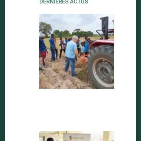
DERNIÈRES ACTUS
FORMATI
AU LABO
ET AVENI
DU PROJ
CUMA
22 septemb
2025
Visite de
M Victorin